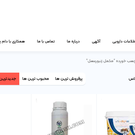
طلاعات دارویی
آگهی
درباره ما
تماس با ما
همکاری با دام
سب خورده “مکمل زنبورعسل”
ساس
پرفروش ترین ها
محبوب ترین ها
جدیدترین 