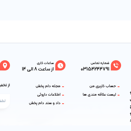
شماره تماس
ساعات کاری
03154244791
از ساعت 8 الی 14
از تخف
حساب کاربری من
مجله دام پخش
و
لیست علاقه مندی ها
اطلاعات داروئی
داد و ستد دام پخش