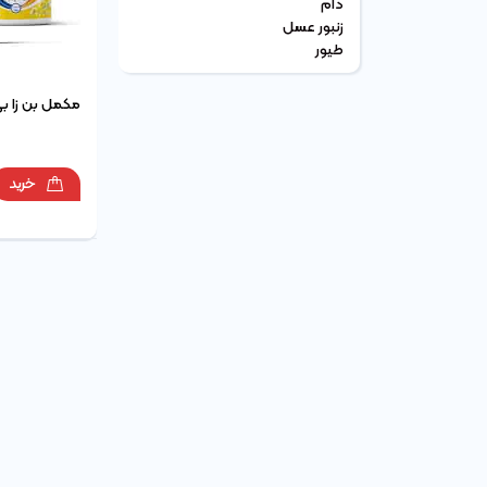
دام
زنبور عسل
طیور
مکمل بن زا ب
خرید