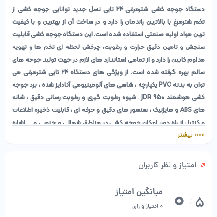
دستگاه جوجه کشی شترمرغی 24 تایی نسل جدید توانایی جوجه کشی از
تخم شترمرغ با بالاترین راندمان را دارد و در ساخت آن از بهترین و با کیفیت
ترین مواد اولیه صنعتی استفاده شده است. این دستگاه جوجه کشی قابلیت
سنجش و تامین دقیق حرارت و رطوبت، چرخش لحظه ای تخم ها و تهویه
مداوم کابین را دارد و از تمامی استاندارد های لازم در جهت تولید جوجه های
سالم بهره گرفته شده است. از ویژگی های دستگاه 24 تایی شترمرغی می
توان به بدنه PVC یکپارچه ، شاسی های آلومینیومی آنادایز شده ، برد جوجه
کشی هوشمند JDR 950 ، شیوه رطوبت گیری و رطوبت رسانی دقیق ، شانه
های ABS و هایژنیک ، سنسور های دقیق و حرفه ای ، قابلیت ذخیره اطلاعات
و کنترل از راه دور، امکان جوجه کشی در مناطق شمالی و جنوبی و … اشاره
بیشتر
کرد. این محصول نیز از یکسال گارانتی و 10 سال خدمات پس از فروش برخوردار
است.
امتیاز و نظر کاربران
1 سال گارانتی و 10 سال خدمات پس از فروش
0
میانگین امتیاز
5
/
0 امتیاز و رای