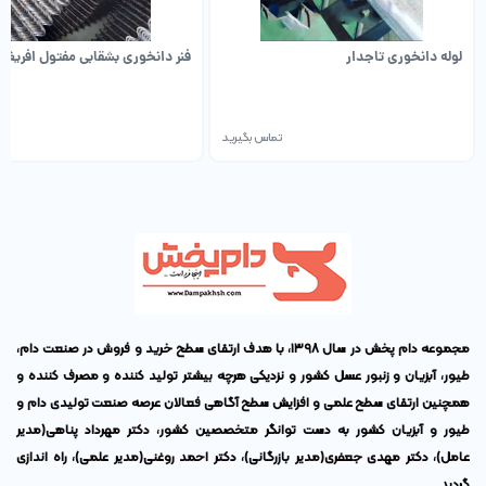
لوله دانخورى تاجدار
فنر دانخورى بشقابى مفتول افريغا
تماس بگیرید
تم
مجموعه دام پخش در سال ۱۳۹۸، با هدف ارتقای سطح خرید و فروش در صنعت دام،
طیور، آبزیان و زنبور عسل کشور و نزدیکی هرچه بیشتر تولید کننده و مصرف کننده و
همچنین ارتقای سطح علمی و افزایش سطح آگاهی فعالان عرصه صنعت تولیدی دام و
طیور و آبزیان کشور به دست توانگر متخصصین کشور،
دکتر مهرداد پناهی
(مدیر
عامل)،
دکتر مهدی جعفری
(مدیر بازرگانی)،
دکتر احمد روغنی
(مدیر علمی)، راه اندازی
گردید .