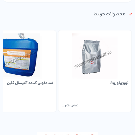
محصولات مرتبط
نووی‌اورو®
ضدعفونی کننده آنتیسال کلین
تماس بگیرید
تم