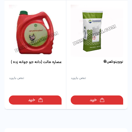
نووینوکس®
عصاره مالت (دانه جو جوانه زده )
تماس بگیرید
تماس بگیرید
خرید
خرید