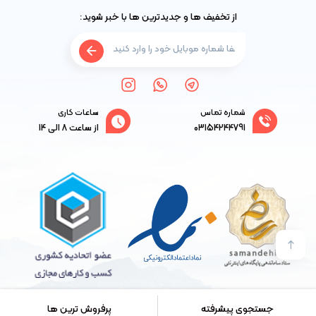
از تخفیف ها و جدیدترین ها با خبر شوید:
شماره تماس
ساعات کاری
03154244791
از ساعت 8 الی 14
کلیه حقوق این سایت محفوظ و متعلق به گروه دام پخش می باشد. طراحی سایت:گروه
جستجوی پیشرفته
پرفروش ترین ها
نرم افزاری رهیار وب