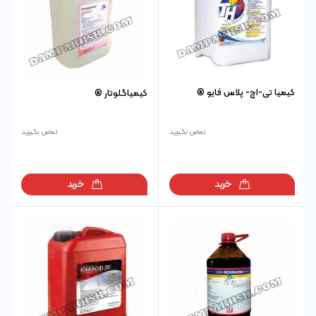
کیمیا تی-اچ- پلاس فایو ®
كيمياگلوتار ®
تماس بگیرید
تماس بگیرید
خرید
خرید