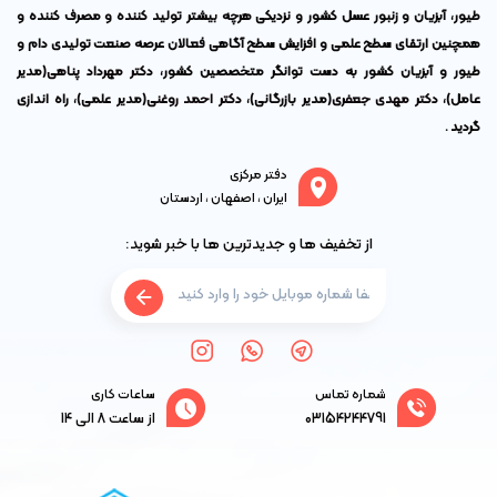
طیور، آبزیان و زنبور عسل کشور و نزدیکی هرچه بیشتر تولید کننده و مصرف کننده و
همچنین ارتقای سطح علمی و افزایش سطح آگاهی فعالان عرصه صنعت تولیدی دام و
طیور و آبزیان کشور به دست توانگر متخصصین کشور،
دکتر مهرداد پناهی
(مدیر
عامل)،
دکتر مهدی جعفری
(مدیر بازرگانی)،
دکتر احمد روغنی
(مدیر علمی)، راه اندازی
گردید .
دفتر مرکزی
ایران ، اصفهان ، اردستان
از تخفیف ها و جدیدترین ها با خبر شوید:
شماره تماس
ساعات کاری
03154244791
از ساعت 8 الی 14