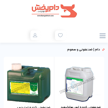
دام
|
ضدعفونی و سموم
ضدعفونی کننده ارس ساولیمید
ضدعفونی کننده تیت دیپ