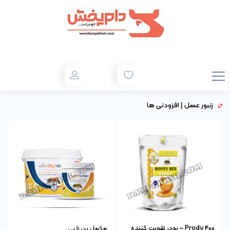
زنبور عسل
|
افزودنی ها
Prody 400 – پودر تقویت کننده
مکمل بن زا بی