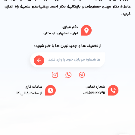
عامل)،
دکتر مهدی جعفری
(مدیر بازرگانی)،
دکتر احمد روغنی
(مدیر علمی)، راه اندازی
گردید .
دفتر مرکزی
ایران ، اصفهان ، اردستان
از تخفیف ها و جدیدترین ها با خبر شوید:
شماره تماس
ساعات کاری
03154244791
از ساعت 8 الی 14