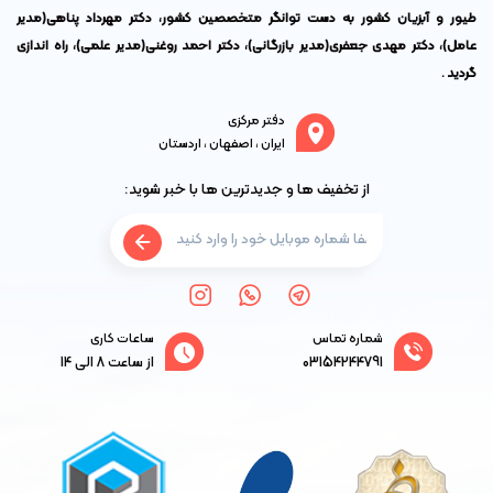
طیور و آبزیان کشور به دست توانگر متخصصین کشور،
دکتر مهرداد پناهی
(مدیر
عامل)،
دکتر مهدی جعفری
(مدیر بازرگانی)،
دکتر احمد روغنی
(مدیر علمی)، راه اندازی
گردید .
دفتر مرکزی
ایران ، اصفهان ، اردستان
از تخفیف ها و جدیدترین ها با خبر شوید:
شماره تماس
ساعات کاری
03154244791
از ساعت 8 الی 14