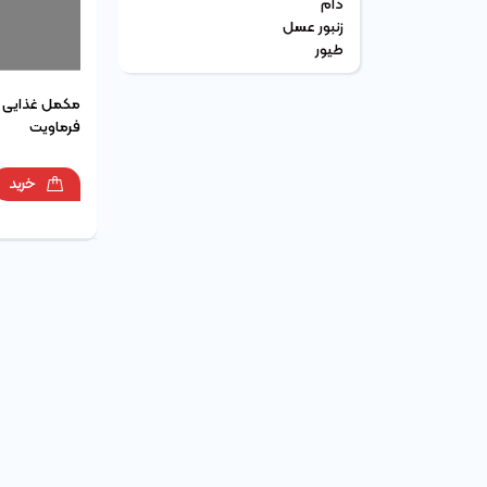
دام
زنبور عسل
طیور
فرماویت
خرید