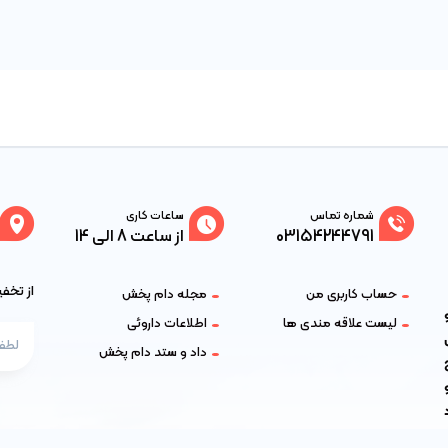
شماره تماس
ساعات کاری
03154244791
از ساعت 8 الی 14
از تخف
حساب کاربری من
مجله دام پخش
و
لیست علاقه مندی ها
اطلاعات داروئی
داد و ستد دام پخش