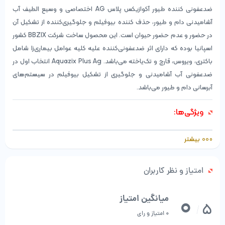
ضدعفونی کننده طیور آکوازیکس پلاس AG اختصاصی و وسیع الطیف آب
آشامیدنی دام و طیور، حذف کننده بیوفیلم و جلوگیری­‌کننده از تشکیل آن
در حضور و عدم حضور حیوان است. این محصول ساخت شرکت BBZIX کشور
اسپانیا بوده که دارای اثر ضدعفونی­‌کننده علیه کلیه عوامل بیماری­‌زا شامل
باکتری، ویروس، قارچ و تک­‌یاخته می­‌باشد. Aquazix Plus Ag انتخاب اول در
ضدعفونی آب آشامیدنی و جلوگیری از تشکیل بیوفیلم در سیستم­‌های
آبرسانی دام و طیور می­‌باشد.
ویژگی‌ها:
کاملا پایدار در تمامی مسیر سیستم آب‌رسانی خصوصا در انتهای لوله­‌
بیشتر
های آب‌رسانی
کاهش نیاز به مصرف آنتی‌بیوتیک با از بین بردن باکتری‌­های بیماری­‌زا و
امتیاز و نظر کاربران
بهبود توازن باکتریایی فلور دستگاه گوارش
0
عاری از هرگونه اثرات مخرب زیست محیطی و 100 درصد تجزیه‌پذیر
میانگین امتیاز
5
/
موثر بر اسپور باکتری و قارچ،کوکسیدیا و پروتوزوآ
0 امتیاز و رای