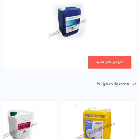
موثر بر ویروس کرونا (SARS-Cov-2 Wuhan Strain)
دارای سه سال عمر قفسه‌ای
در جای خشک و در دمای کمتر از 25 درجه سانتی‌گراد دور از نور و
یخ‌زدگی نگهداری شود.
ضدعفونی کننده وسیع‌الطیف آب آشامیدنی دام و طیور به همراه
پیشگیری از تشکیل بیوفیلم و رسوبات کلسیمی
قابل استفاده در سیستم ضدعفونی اتوماتیک (ADS) دستگاه­‌های ستر
افزودن نظر جدید
جوجه­ کشی
موثر در غلظت­‌های توصیه شده (بدون نیاز به افزایش غلظت بیش از
محصولات مرتبط
مقادیر توصیه شده)
مقرون به صرفه و اقتصادی
فعال در محدوده وسیع دما، pH و آب­‌های سخت
از بین برنده­ کلیه اجرام آلی
در هنگام رقیق‌­سازی محلول کنسانتره از دستکش و ماسک استفاده
نموده و از تماس مستقیم محلول کنسانتره با پوست خودداری کنید.