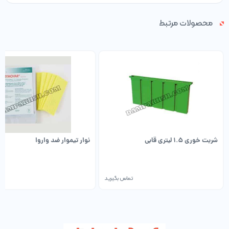
محصولات مرتبط
شربت خوری 1.5 لیتری قابی
نوار تیموار ضد واروا
تماس بگیرید
تم