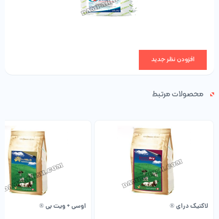
کاهش لنگش
افزودن نظر جدید
محصولات مرتبط
لاکتیک درای ®
اوسی + ویت بی ®