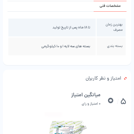
ترکیبات:
مشخصات فنی
۱۲
ماده فعال:
مخمر ساکارومیسس سرویزیه به میزان ۱۰
×۲ CFU/kg
حامل:
کربنات کلسیم
بهترین زمان
تا ۱۸ ماه پس از تاریخ تولید
مصرف
مقدار مصرف روزانه به ازای هر رأس:
گاو شیرده ۵ تا ۱۰ گرم
بسته بندی
بسته های سه لایه ۱ و ۱۰ کیلوگرمی
گوساله پرواری ۴ گرم
گوساله شیرخوار ۲ گرم
گوسفند و بز ۱ تا ۱٫۵ گرم
بره و بزغاله ۰٫۵ تا ۱ گرم
امتیاز و نظر کاربران
خواص و اثرات:
ثبات نوسانات pH شکمبه و کاهش خطر اسیدوزیس
0
میانگین امتیاز
5
افزایش درصد چربی شیر
/
0 امتیاز و رای
بهبود فعالیت سیستم ایمنی
بهبود تولید شیر و گوشت
تحریک فعالیت آنزیمی و هضم الیاف در شکمبه