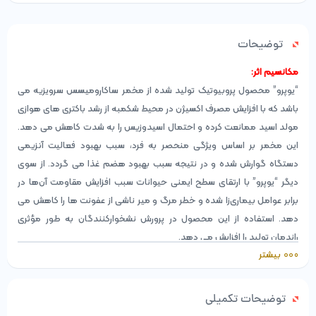
توضیحات
مکانسیم اثر:
“یوپرو” محصول پروبیوتیک تولید شده از مخمر ساکارومیسس سرویزیه می
‌باشد که با افزایش مصرف اکسیژن در محیط شکمبه از رشد باکتری ‌های هوازی
مولد اسید ممانعت کرده و احتمال اسیدوزیس را به شدت کاهش می ‌دهد.
این مخمر بر اساس ویژگی منحصر به فرد، سبب بهبود فعالیت آنزیمی
دستگاه گوارش شده و در نتیجه سبب بهبود هضم غذا می ‌گردد. از سوی
دیگر “یوپرو” با ارتقای سطح ایمنی حیوانات سبب افزایش مقاومت آن‌ها در
برابر عوامل بیمار‌ی‌زا شده و خطر مرگ و میر ناشی از عفونت ‌ها را کاهش می
‌دهد. استفاده از این محصول در پرورش نشخوارکنندگان به طور مؤثری
راندمان تولید را افزایش می‌ دهد.
بیشتر
UPro- Probiotic for Ruminants
محصول پروبیوتیک شامل کنسانتره‌ای از مخمر زنده:
ساکارومیسس سرویزیه (Saccharomyces cerevisiae)
توضیحات تکمیلی
عاری از ارگانیسم‌های دست‌ورزی شده ژنتیکی(GMOs free)