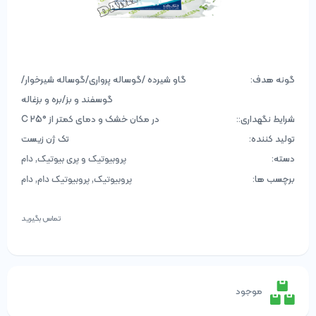
گونه هدف:
گاو شیرده /گوساله پرواری/گوساله شیرخوار/
گوسفند و بز/بره و بزغاله
شرایط نگهداری::
در مکان خشک و دمای کمتر از °C 25
تولید کننده:
تک ژن زیست
دسته:
,
پروبیوتیک و پری بیوتیک
دام
برچسب ها:
,
,
پروبیوتیک
پروبیوتیک دام
دام
تماس بگیرید
موجود